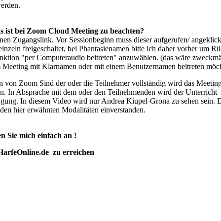
werden.
as ist bei Zoom Cloud Meeting zu beachten?
inen Zugangslink. Vor Sessionbeginn muss dieser aufgerufen/ angekl
einzeln freigeschaltet, bei Phantasienamen bitte ich daher vorher um
nktion "per Computeraudio beitreten" anzuwählen. (das wäre zweckmäß
m Meeting mit Klarnamen oder mit einem Benutzernamen beitreten möc
 von Zoom Sind der oder die Teilnehmer vollständig wird das Meeting 
n. In Absprache mit dem oder den Teilnehmenden wird der Unterricht v
fügung. In diesem Video wird nur Andrea Kiupel-Grona zu sehen sein. 
den hier erwähnten Modalitäten einverstanden.
en Sie mich einfach an !
HarfeOnline.de zu erreichen